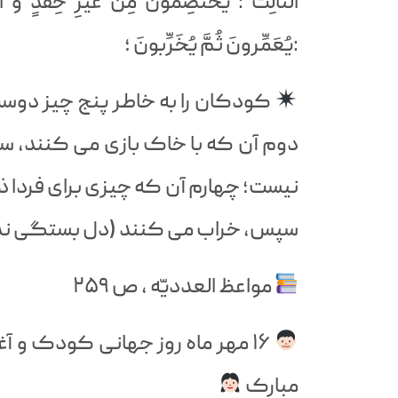
الثّالِثُ : يَخْتَصِمونَ مِنْ غَيْرِ حِقْدٍ وَ ا
:يُعَمِّرونَ ثُمَّ يُخَرِّبونَ ؛
کودکان را به خاطر پنج چیز دوست 
دوم آن که با خاک بازی می کنند، سو
نیست؛ چهارم آن که چیزی برای فردا ذ
سپس، خراب می کنند (دل بستگی ندار
مواعظ العدديّه ، ص ۲۵۹
۱۶ مهر ماه روز جهانی کودک و 
مبارک