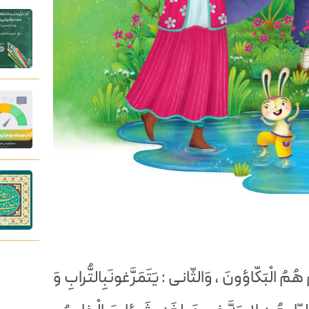
مْ هُمُ الْبَكّاؤونَ ، وَالثّانى : يَتَمَرَّغونَبِالتُّرابِ وَ