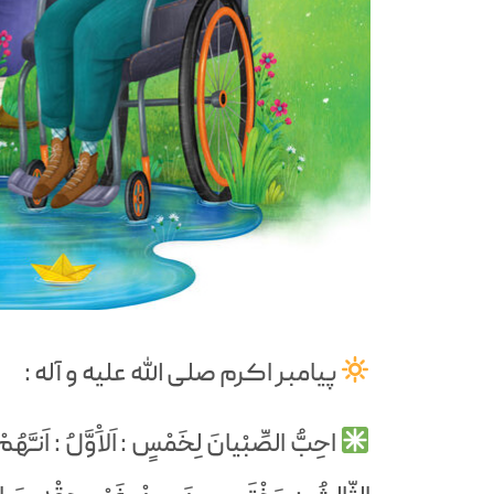
پیامبر اکرم صلی الله علیه و آله :
احِبُّ الصِّبْيانَ لِخَمْسٍ : اَلاَْوَّلُ : اَنـَّهُ