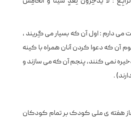
لرّابِـعُ : لا يَدَّخِرونَ لِغَدٍ شَيئا وَ الْخامِسُ
می دارم : اول آن که بسیار می گِريند ،
م آن که دعوا کردن آنان همراه با کینه
خیره نمی کنند، پنجم آن که می سازند و
ند) .
آغاز هفته ی ملی کودک بر تمام کودکان