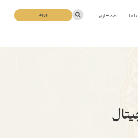
ورود
ا ما
همکاری
جیتال