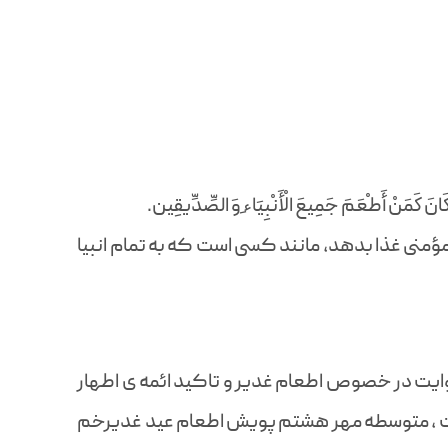
مَنْ أَطْعَمَ جَمِيعَ الْأَنْبِيَاءِ وَ الصِّدِّيقِين‏.
مؤمنی غذا بدهد، مانند کسی است که به تمام انبیا
وایت در خصوص اطعام غدیر و تاکید ائمه ی اطهار
ادت ، متوسطه مهر هشتم پویش اطعام عید غدیرخم