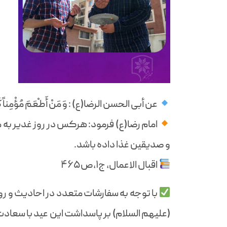
عن أبی الحسن الرضا(ع) : وَ مَنْ أَطْعَمَ مُؤْمِناً كَانَ كَ
امام رضا(ع) فرمود: هرکس در روز غدیر به 
و صدیقین غذا داده باشد.
اقبال الاعمال، ج۱،ص۴۶۵
با توجه به سفارشات متعدد در احادیث و ر
(علیهم السلام) بر پاسداشت این عید با سع