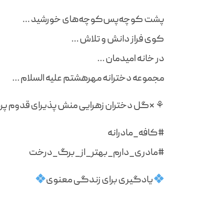
پشت کوچه‌پس‌کوچه‌های خورشید …
کوی فراز دانش و تلاش …
در خانه اميدمان …
مجموعه دخترانه مهرهشتم عليه السلام …
⚘ *گل دختران زهرايى منش پذيراى قدوم پر
#کافه_مادرانه
#مادری_دارم_بهتر_از_برگ_درخت
یادگیری برای زندگی معنوی