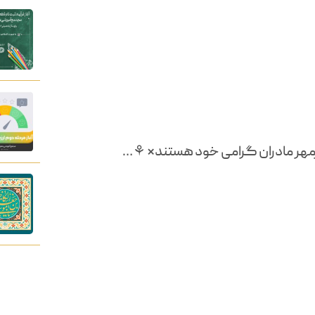
مهر مادران گرامى خود هستند* ⚘…