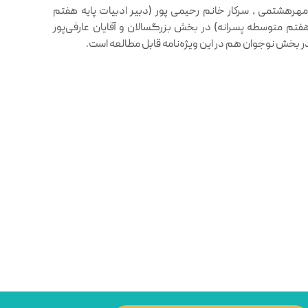
مهرهشتمی ، سركار خانم رحيمى پور (دبير ادبيات پايه هفتم
فتم متوسطه پسرانه) در بخش بزرگسالان و آقایان عارفی‌پور
در بخش نوجوان هم در این ویژه‌نامه قابل مطالعه است.