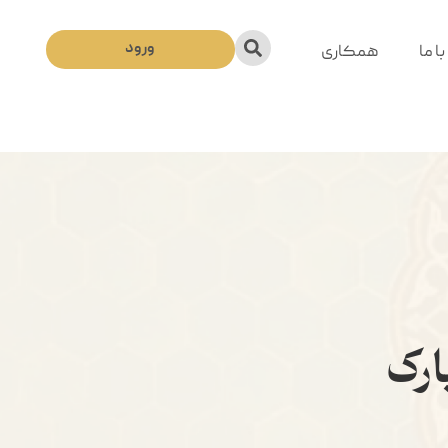
ورود
ا ما
همکاری
رک