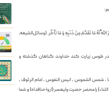
م:
َّهُ لَهُ مَا تَقَدَّمَ مِنْ ذَنْبِهِ وَ مَا تَأَخَّر. (وسائل‌الشیعه،
را در طوس زیارت کند خداوند گناهان گذشته و
ا ، شمس الشموس ، انیس النفوس ، امام الرئوف ،
الثناء) را محضر حضرت ولیعصر (ارواحنافداه) و شما