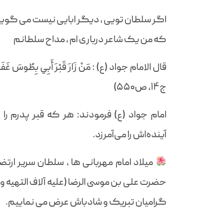
اگر سلطان تویی ، دیگر ابایی نیست می گوی
که من یک شاعر درباری ام ، مداح سلطانم
قال الامام جواد (ع) : مَنْ زَارَ قَبْرَ أَبِي بِطُوسَ غَفَرَ الل
ج۱۴، ص۵۵۰)
امام جواد (ع) فرمودند: هر که قبر پدرم 
آینده‌اش را می‌آمرزد.
میلاد امام مهربانی ها ، سلطان سریر ارتض
حضرت علی بن موسی الرضا (علیه آلاف التهیه و 
گرامیان تبریک و شادباش عرض می نماییم.