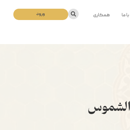
ورود
ا ما
همکاری
الشموس