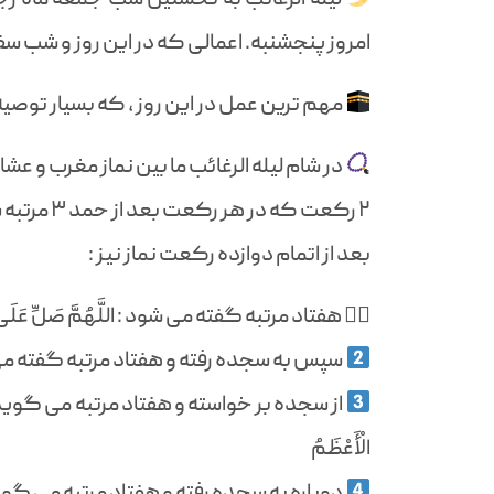
امروز پنجشنبه. اعمالی که در این روز و شب س
مهم ترین عمل در این روز ، که بسیار توصی
۲ رکعت که در هر رکعت بعد از حمد ۳ مرتبه سوره قدر و ۱۲ مرتبه سوره توحید خوانده می شود.
بعد از اتمام دوازده رکعت نماز نیز :
۱️⃣ هفتاد مرتبه گفته می شود : اللَّهُمَّ صَلِّ عَلَی مُحَمَّدٍ النَّبِیِّ الْأُمِّیِّ وَ عَلَی آلِهِ
سپس به سجده رفته و هفتاد مرتبه گفته می شود : سُب
از سجده بر خواسته و هفتاد مرتبه می گوید : رَبِّ اغْفِرْ 
الْأَعْظَمُ
دوباره به سجده رفته و هفتاد مرتبه می گوید : سُبُّو