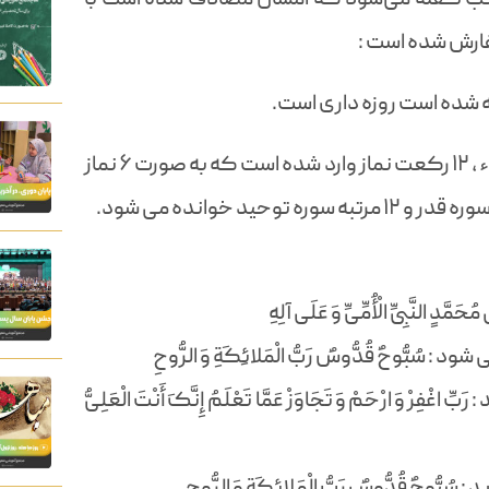
فارش شده است :
ه شده است روزه داری است.
در شام لیله الرغائب ما بین نماز مغرب و عشاء ، ۱۲ رکعت نماز وارد شده است که به صورت ۶ نماز
ُّوحٌ قُدُّوسٌ رَبُّ الْمَلائِکَةِ وَ الرُّوحِ
وَ ارْحَمْ وَ تَجَاوَزْ عَمَّا تَعْلَمُ إِنَّکَ أَنْتَ الْعَلِیُّ
حٌ قُدُّوسٌ رَبُّ الْمَلائِکَةِ وَ الرُّوحِ