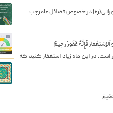
تهرانی(ره) در خصوص فضائل ماه رجب
 اَلاِسْتِغْفَارَ فَإِنَّهُ غَفُورٌ رَحِيمٌ
ر است. در این ماه زیاد استغفار کنید که
عقیق