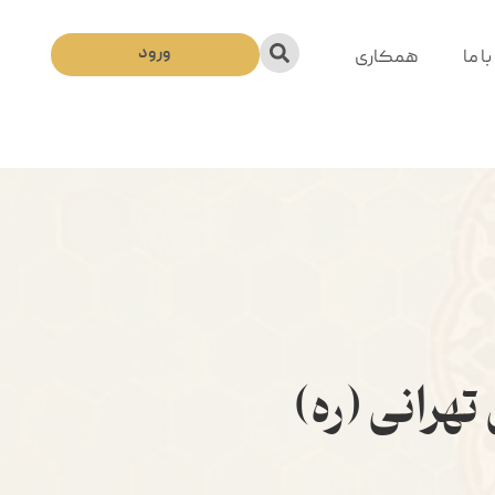
ورود
ا ما
همکاری
هرانی (ره)