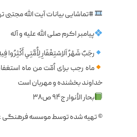
#تماشایی بیانات آیت الله مجتبی 
پيامبر اکرم صلی الله علیه و آله
رجَبٌ شَهْرُ اَلاِسْتِغْفَارِ لِأُمَّتِي أَكْثِرُوا فِيهِ
ماه رجب برای اُمّت من ماه استغفا
خداوند بخشنده و مهربان است
بحار الأنوار ج۹۴ ص۳۸
©️ تهیه شده توسط موسسه فرهنگی 