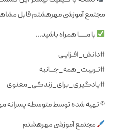
مجتمع آموزشی مهرهشتم قابل مشاهد
با مــــــا همراه باشید…
#دانش_افـزایـی
#تـربیـت_همه_جـــانبه
#یادگیری_برای_زندگی_معنوی
©️ تهیه شده توسط متوسطه پسرانه م
مجتمع آموزشی مهرهشتم