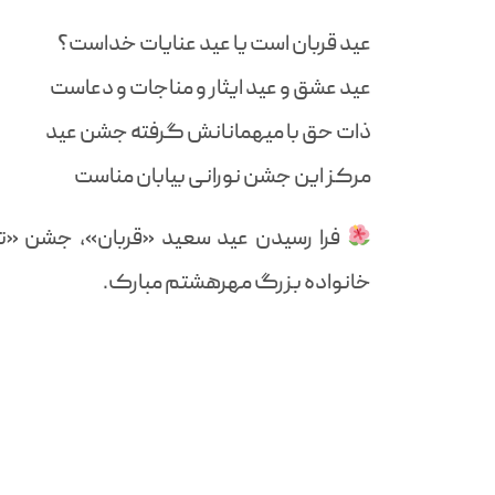
عید قربان است یا عید عنايات خداست؟
عید عشق و عید ایثار و مناجات و دعاست
ذات حق با میهمانانش گرفته جشن عید
مرکز این جشن نورانی بیابان مناست
فرا رسیدن عید سعید «قربان»، جشن «تق
خانواده بزرگ مهرهشتم مبارک.