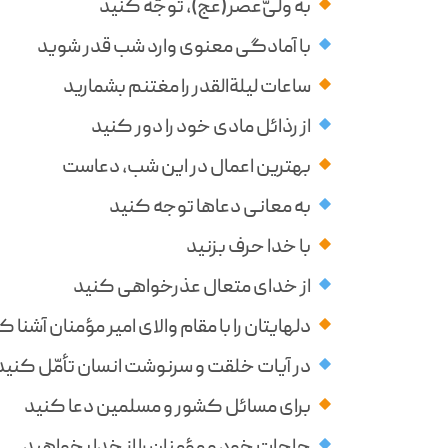
به ولیّ‌عصر(عج)، توجّه کنید
با آمادگی معنوی وارد شب قدر شوید
ساعات لیلةالقدر را مغتنم بشمارید
از رذائل مادی خود را دور کنید
بهترین اعمال در این شب، دعاست
به معانی دعاها توجه کنید
با خدا حرف بزنید
از خدای متعال عذرخواهی کنید
دلهایتان را با مقام والای امیر مؤمنان آشنا ک
در آیات خلقت و سرنوشت انسان تأمّل کنید
برای مسائل کشور و مسلمین دعا کنید
حاجات خود و مؤمنان را از خدا بخواهید