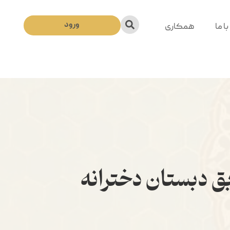
ورود
ا ما
همکاری
 دبستان دخترانه