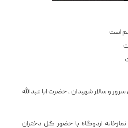
لم است
ت
ت
رور و سالار شهیدان ، حضرت ابا عبدالله
ازخانه اردوگاه با حضور گل دخترانِ