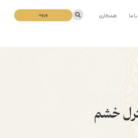
ورود
ا ما
همکاری
ترل خشم