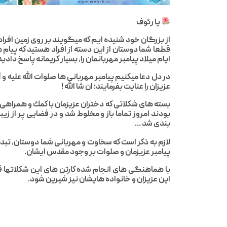
يا رئوف
از بزرگان خود شنيده ايم كه ميگويند بر روى زمين افرا
قطعا شما دوستان از اين دسته از افراد هستيد كه پيا
ايام ميلاد پيامبر مهربانمان را، بسيار كريمانه پاسخ داديد
در دل دعا ميكنيم پيامبر مهربانى ها صلوات الله عليه 
عزيزان را عنايت بفرمايند؛ ان شا الله !
بسته هاى شكلاتى كه دختران عزيزمان با كمك و همراهى
بودند امروز تماما باز و مخلوط شد و در فضايى پر از 
بندى شد …
لازم به ذكر است كه سخاوت و مهربانى شما دوستان، تبد
پيامبر عزيزمان و صلوات بر وجود مقدس ايشان.
با هماهنگى هاى انجام شده كارتن هاى اين شكلاتها قرا
اين عزيزان و خانواده هايشان نيز شيرين شود.