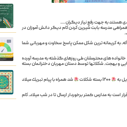
دى هستند به جهت رفع نياز ديگران ….
م همراهى مدرسه بابت شيرين كردن كام ديگر دانش آموزان در
.
و آله، به كريمانه ترين شكل ممكن پاسخ سخاوت و مهربانى شما
 خانواده هاى محترمشان طى روزهاى گذشته به مدرسه آورده
زيبايى و بهجت، شكلاتها توسط دستان مهربان دخترانمان بسته
يل به
۱۲۰۰ بسته شكلات
شد همراه با پيام تبريك ميلاد
ر است به مدارس کمتر برخوردار ارسال تا در شب ميلاد، كام