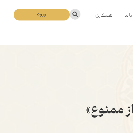
ورود
ا ما
همکاری
از ممنوع»