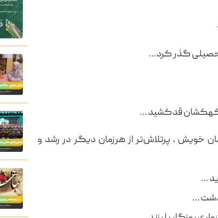
 تحصیلی گذر کرد…
ا کهکشان‌ قدکشید …
ن خویش ، پرتلاش‌تر از هرزمان ديگر در رشد و
ید …
ذشت …
واری روزگار بلرزند …