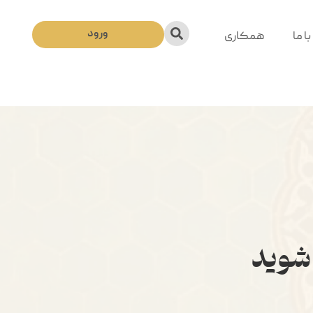
ورود
ا ما
همکاری
 شوید