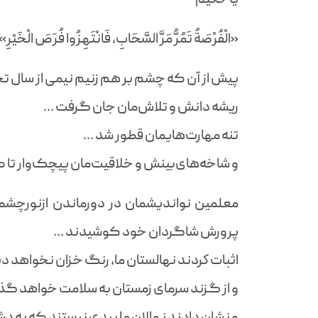
«الْفُرْصَةُ تَمُرُّ مَرَّ السَّحَابِ، فَانْتَهِزُوا فُرَصَ الْخَیْرِ»
پیش از آن که چشم بر هم زنیم نیمی از سال
ریشه‌ دانش‌ و تلاش‌مان جان گرفت …
تنه مهارت‌هایمان قطور شد …
و شاخه‌های‌بینش و خلاقيت‌مان پیچک‌وار ت
معلمین نواندیشمان در دورماندن ازنورچشما
پرورش شاگردان خود کوشیدند …
اثبات كردند نهالستان ما، رنگ خزان نخواهد د
و از گزند سرمای زمستان به سلامت خواهد گ
و نشان دادند نهالان ما بیدی نیستند که به دش