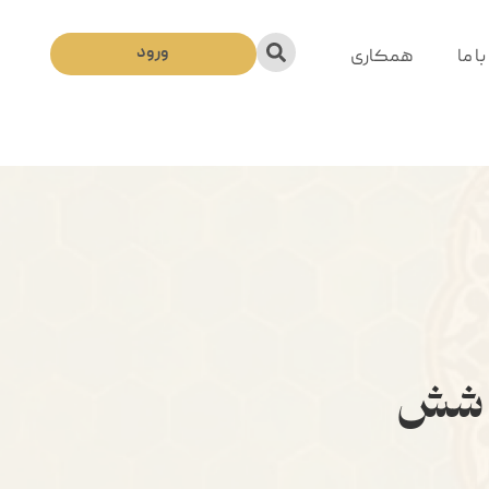
ورود
ا ما
همکاری
ت شش