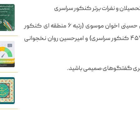
حصیلان و نفرات برتر کنکور سراسری
در این قسمت در خدمت آقایان سید علی حسینی اخوان موسوی (رتبه ۶ منطقه ای کنکور
سراسری و رتبه ۱۱ کشوری) ، امین باهنر (رتبه ۴۵۷ کنکور سراسری) و امیرحسین روان نخجوانی
سری گفتگوهای صمیمی باشید.