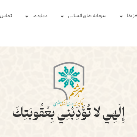
ز ها
سرمایه های انسانی
درباره ما
تماس ب
إِلَهِي لا تُؤَدِّبْنِي بِعُقُوبَتِكَ