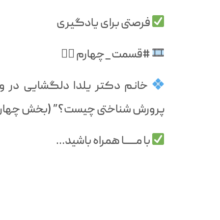
فرصتی برای یادگیری
#قسمت_چهارم ۴
خانم دکتر یلدا دلگشایی در وی
پرورش شناختی چیست؟” (بخش چهارم
با مــــــا همراه باشید…