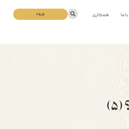
ورود
ا ما
همکاری
)