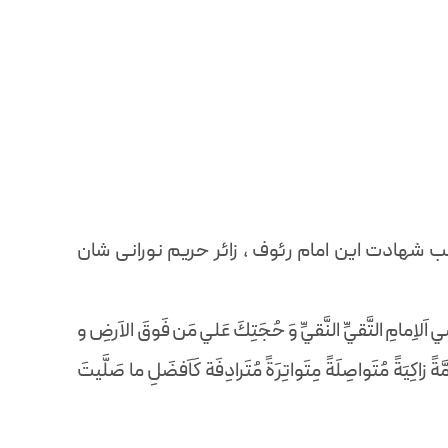
 شهادت این امام رئوف ، زائر حریم نورانی شان
َلاِمامِ التَّقيِّ النَّقيِّ وَ حُجَتِكَ عَلي مَن فَوقَ الاَرضِ و
زاكِيَةً مُتَواصِلَةً مِتَواتِرَةً مُتَرادِفَة كَاَفضَلِ ما صَلَّيتَ