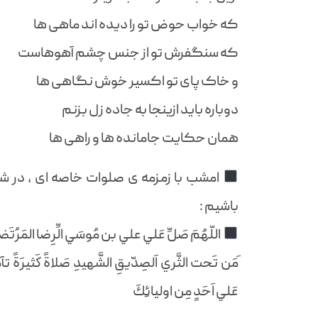
که خواب حوض تو را دیده اند ماهی ها
که سنگفرش تو از جنس چشم آهوهاست
و خاک پای تو اکسیر خوش نگاهی ها
دوباره باید ازینجا به جاده زل بزنم
همان حکایت جامانده ها و راهی ها
امشب با زمزمه ی صلوات خاصه ای ، در شب
باشیم :
اللّهُمَ صَلِّ عَلي علي بن مُوسَي الِّرِضا المَرُتَضي ا
َمَن تَحت الثَّري اَلصِدّيقِ الشَّهيدِ صَلاةً كَثيرَةً تآمَّةً 
عَلي اَحَدٍ مِن اوليائِكَ