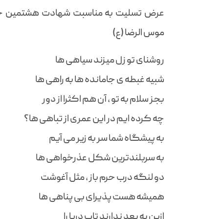
عرض تسلیت به مناسبت شهادت هشتمین خو
موس الرضا (ع)
روشنای تو زل میزند سیاهی ها
شبیه غبطه ی جامانده ها به راهی ها
بجز سلام به تو ، آن هم اکثرا از دور
چه کرده ایم در این عمری از تباهی ها؟
به پیشگاه شما سر به زیر می آیم
به سربلندترین شکل عذرخواهی ها
دو لنگه درب حرم باز ، مثل آغوشت
همیشه هست پذیرای بی پناهی ها
ازین به بعد ندارند تاب دریا را