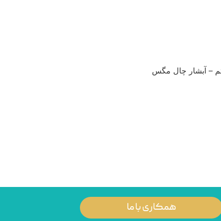
 – آبشار چال مگس
همکاری با ما